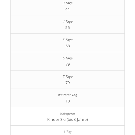
44
56
68
79
79
10
Kinder Ski (bis 6 Jahre)