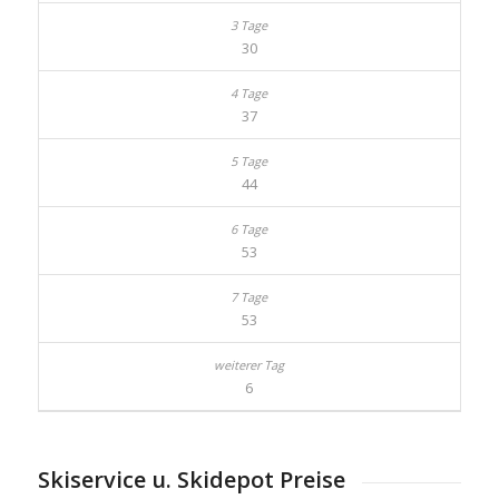
30
37
44
53
53
6
Skiservice u. Skidepot Preise