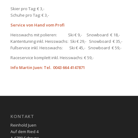
Skier pro Tag: € 3,-
Schuhe pro Tag: € 3,-
Service von Hand vom Profi
Heisswachs mit polieren: Ski € 9,- Snowboard € 18,-
Kantentuning inkl. Heisswachs: Ski € 29,- Snowboard € 35,-
Fullservice inkl. Heisswachs: Ski € 45,- Snowboard € 59,-
Raceservice komplett inkl. Heisswachs: € 59,-
Info Martin Juen: Tel. 0043 664 4147871
KONTAKT
Reinhold Juen
Auf dem Ried 4
A-6780 Schruns