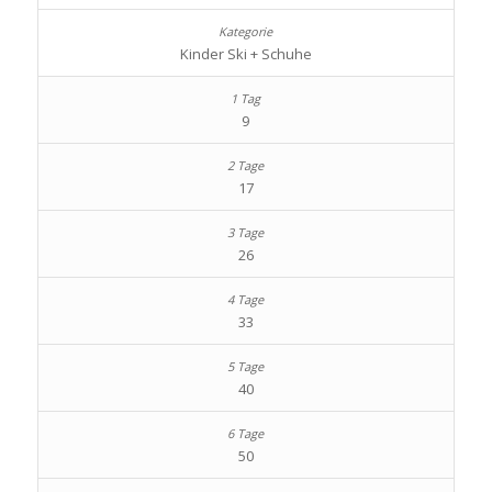
Kinder Ski + Schuhe
9
17
26
33
40
50