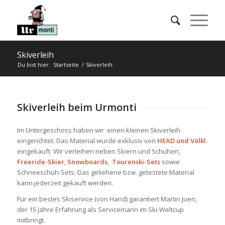
Skiverleih
Du bist hier:
Startseite
/
Skiverleih
Skiverleih beim Urmonti
Im Untergeschoss haben wir einen kleinen Skiverleih
eingerichtet. Das Material wurde exklusiv von
HEAD und Völkl
eingekauft. Wir verleihen neben Skiern und Schuhen,
Freeride-Skier
,
Snowboards
,
Tourenski-Sets
sowie
Schneeschuh-Sets. Das geliehene bzw. getestete Material
kann jederzeit gekauft werden.
Für ein bestes Skiservice (von Hand) garantiert Martin Juen,
der 15 Jahre Erfahrung als Servicemann im Ski-Weltcup
mitbringt.