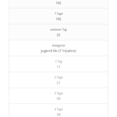
192
192
25
Jugend Ski (7-14 Jahre)
11
21
30
38