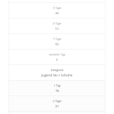
46
53
83
6
Jugend Ski + Schuhe
16
31